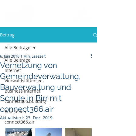
Beitrag
Alle Beiträge
6. Juni 2016
1 Min. Lesezeit
Alle Beiträge
Vernetzung von
Internet
Gemeindeverwaltung,
Vierwaldstättersee
Bauverwaltung und
Business Internet
Schule in Birr mit
connect366.building
connect366.air
Baustellen
Aktualisiert:
23. Dez. 2019
connect366.air
Ferienregion