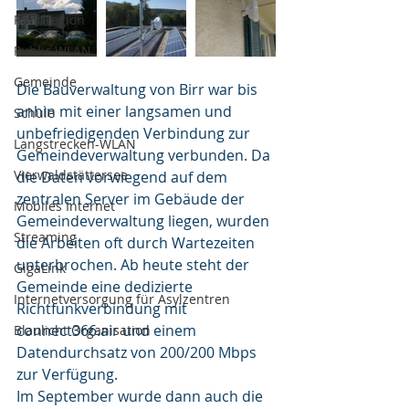
Randregion
Public WLAN
Gemeinde
Die Bauverwaltung von Birr war bis 
anhin mit einer langsamen und 
Schule
unbefriedigenden Verbindung zur 
Langstrecken-WLAN
Gemeindeverwaltung verbunden. Da 
Vierwaldstättersee
die Daten vorwiegend auf dem 
zentralen Server im Gebäude der 
Mobiles Internet
Gemeindeverwaltung liegen, wurden 
Streaming
die Arbeiten oft durch Wartezeiten 
unterbrochen. Ab heute steht der 
GigaLink
Gemeinde eine dedizierte 
Internetversorgung für Asylzentren
Richtfunkverbindung mit 
connect366.air und einem 
Blaulicht Organisation
Datendurchsatz von 200/200 Mbps 
zur Verfügung.
Im September wurde dann auch die 