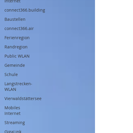
Internet
connect366.building
Baustellen
connect366.air
Ferienregion
Randregion
Public WLAN
Gemeinde
Schule
Langstrecken-
WLAN
Vierwaldstättersee
Mobiles
Internet
Streaming
GigaLink