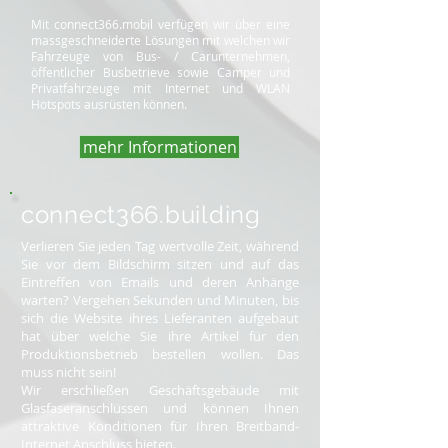
Mit connect366.mobil verfügen wir über eine
massgeschneiderte Lösungen mit welchen wir
Fahrzeuge von Bus- / Carunternehmen,
öffentlicher Busbetrieve sowie Camper und
Privatfahrzeuge mit Internet und WLAN
Hotspots ausrüsten können.
mehr Informationen
connect366.building
Verlieren Sie jeden Tag wertvolle Zeit, während
Sie vor dem Bildschirm sitzen und auf das
Eintreffen von Emails und deren Anhänge
warten? Vergehen Sekunden und Minuten, bis
sich die Website ihres Lieferanten aufgebaut
hat über welche Sie ihre Artikel für den
Produktionsbetrieb bestellen wollen. Das
muss nicht sein!
Wir erschließen Geschäftsgebäude mit
Glasfaseranschlüssen und können Ihnen
attraktive Konditionen für Ihren Breitband-
Internet Anschluss bieten.