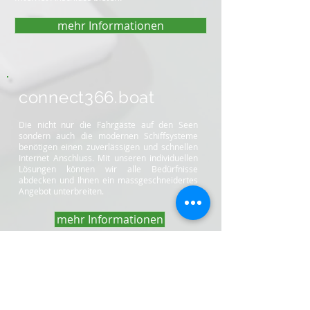
mehr Informationen
connect366.boat
Die nicht nur die Fahrgäste auf den Seen
sondern auch die modernen Schiffsysteme
benötigen einen zuverlässigen und schnellen
Internet Anschluss. Mit unseren individuellen
Lösungen können wir alle Bedürfnisse
abdecken und Ihnen ein massgeschneidertes
Angebot unterbreiten.
mehr Informationen
connect366.bonding
Überall dort wo geschäftskritische Prozesse
eine robuste und ausfallsichere Internet