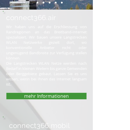
connect366.air
Wir haben uns auf die Erschliessung von
Randregionen an das Breitband-Internet
spezialisiert. Wir bauen unsere Langstrecken
WLAN Netzwerke gezielt dort, wo
konventionelle Anbieter nicht oder
ungenügend Bandbreite zur Verfügung stellen
können.
Die Langstrecken WLAN Netze werden nach
Bedarf in kleinen Weilern bis ganze Gemeinden
oder Berggebiete gebaut. Lassen Sie es uns
wissen, wenn bei Ihnen das Internet langsam
ist.
mehr Informationen
connect366.mobil