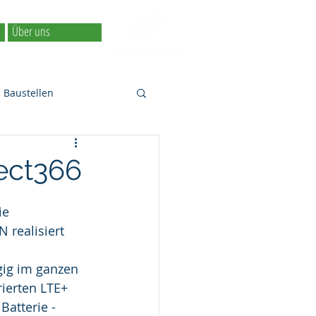
Über uns
Baustellen
Langstrecken-WLAN
ect366
r Asylzentren
ie 
realisiert 
gig im ganzen 
ierten LTE+ 
atterie -