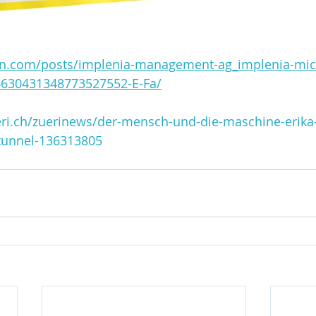
in.com/posts/implenia-management-ag_implenia-micr
-6630431348773527552-E-Fa/
eri.ch/zuerinews/der-mensch-und-die-maschine-erika
unnel-136313805