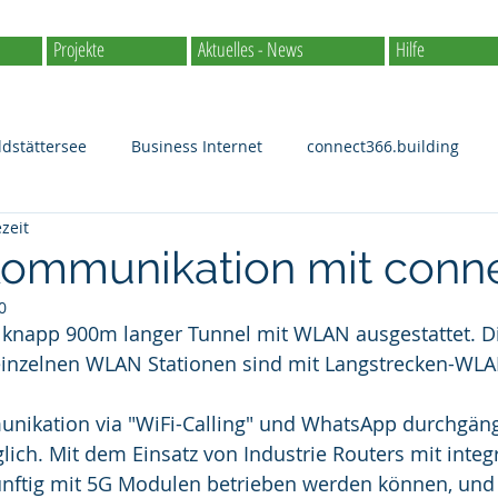
Projekte
Aktuelles - News
Hilfe
ldstättersee
Business Internet
connect366.building
zeit
Randregion
Public WLAN
Gemeinde
Schule
Kommunikation mit conn
0
Internet
Streaming
GigaLink
Internetversorgung fü
n knapp 900m langer Tunnel mit WLAN ausgestattet. D
inzelnen WLAN Stationen sind mit Langstrecken-WLAN 
unikation via "WiFi-Calling" und WhatsApp durchgän
ich. Mit dem Einsatz von Industrie Routers mit integr
nftig mit 5G Modulen betrieben werden können, und B