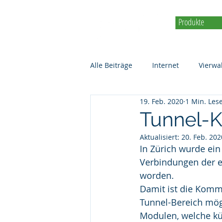
Produkte
Alle Beiträge
Internet
Vierwa
19. Feb. 2020
1 Min. Lese
connect366.air
Ferienregion
Tunnel-
Aktualisiert:
20. Feb. 202
Vierwaldstättersee
Mobiles 
In Zürich wurde ei
Verbindungen der e
worden.  
Blaulicht Organisation
Damit ist die Komm
Tunnel-Bereich mögl
Modulen, welche kü