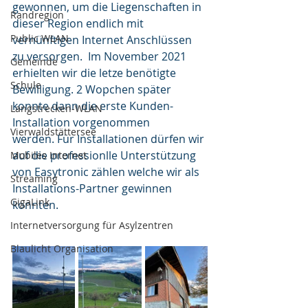
gewonnen, um die Liegenschaften in 
Randregion
dieser Region endlich mit 
Public WLAN
vernünftigen Internet Anschlüssen 
zu versorgen.  Im November 2021 
Gemeinde
erhielten wir die letze benötigte 
Schule
Bewilligung. 2 Wopchen später 
konnte dann die erste Kunden-
Langstrecken-WLAN
Installation vorgenommen
Vierwaldstättersee
werden. Für Installationen dürfen wir 
auf die professionlle Unterstützung 
Mobiles Internet
von Easytronic zählen welche wir als 
Streaming
Installations-Partner gewinnen 
GigaLink
konnten.  
Internetversorgung für Asylzentren
Blaulicht Organisation