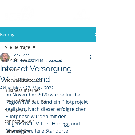
Beitrag
Alle Beiträge
Max Fehr
Alle Beiträge
26. Nov. 2021
1 Min. Lesezeit
Internet Versorgung
Internet
Willisau-Land
Vierwaldstättersee
Aktualisiert:
22. März 2022
Business Internet
Im November 2020 wurde für die 
connect366.building
Region Willisau Land ein Pilotprojekt 
realisiert. Nach dieser erfolgreichen 
Baustellen
Pilotphase wurden mit der 
connect366.air
Liegenschaft Mittler-Honegg und 
Olisrüti 2 weitere Standorte 
Ferienregion