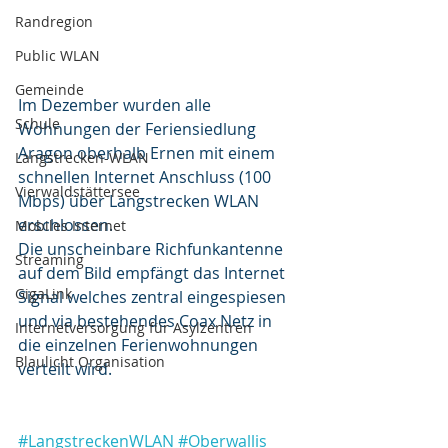
Randregion
Public WLAN
Gemeinde
Im Dezember wurden alle 
Schule
Wohnungen der Feriensiedlung 
Aragon oberhalb Ernen mit einem 
Langstrecken-WLAN
schnellen Internet Anschluss (100 
Vierwaldstättersee
Mbps) über Langstrecken WLAN 
erschlossen.
Mobiles Internet
Die unscheinbare Richfunkantenne 
Streaming
auf dem Bild empfängt das Internet 
GigaLink
Signal welches zentral eingespiesen 
und via bestehendes Coax Netz in 
Internetversorgung für Asylzentren
die einzelnen Ferienwohnungen 
Blaulicht Organisation
verteilt wird.
#LangstreckenWLAN
#Oberwallis