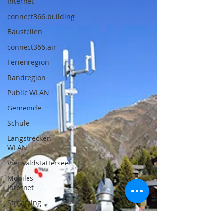
Internet
connect366.building
Baustellen
connect366.air
Ferienregion
Randregion
Public WLAN
Gemeinde
Schule
Langstrecken-
WLAN
Vierwaldstättersee
Mobiles
Internet
Streaming
GigaLink