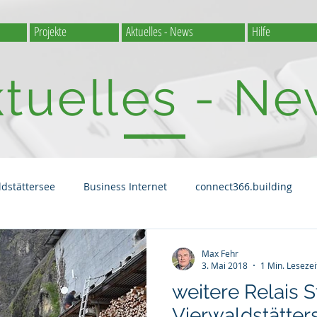
Projekte
Aktuelles - News
Hilfe
tuelles - N
ldstättersee
Business Internet
connect366.building
Randregion
Public WLAN
Gemeinde
Schule
Max Fehr
3. Mai 2018
1 Min. Lesezei
weitere Relais 
Internet
Streaming
GigaLink
Internetversorgung fü
Vierwaldstätter