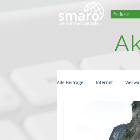
Produkte
Ak
Alle Beiträge
Internet
Vierwa
connect366.air
Ferienregion
Vierwaldstättersee
Mobiles 