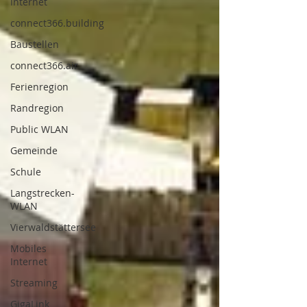
Internet
connect366.building
Baustellen
connect366.air
Ferienregion
Randregion
Public WLAN
Gemeinde
Schule
Langstrecken-
WLAN
Vierwaldstättersee
Mobiles
Internet
Streaming
GigaLink