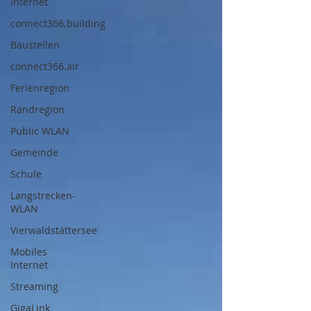
Internet
connect366.building
Baustellen
connect366.air
Ferienregion
Randregion
Public WLAN
Gemeinde
Schule
Langstrecken-
WLAN
Vierwaldstättersee
Mobiles
Internet
Streaming
GigaLink