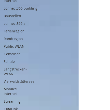
Internet
connect366.building
Baustellen
connect366.air
Ferienregion
Randregion
Public WLAN
Gemeinde
Schule
Langstrecken-
WLAN
Vierwaldstättersee
Mobiles
Internet
Streaming
GigaLink