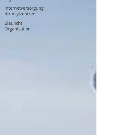
Internetversorgung
für Asylzentren
Blaulicht
Organisation