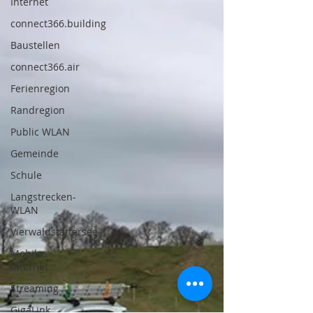
Internet
connect366.building
Baustellen
connect366.air
Ferienregion
Randregion
Public WLAN
Gemeinde
Schule
Langstrecken-
WLAN
Vierwaldstättersee
Mobiles
Internet
Streaming
GigaLink