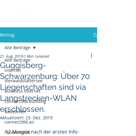
Beitrag
Alle Beiträge
21. Aug. 2019
1 Min. Lesezeit
Alle Beiträge
Guggisberg-
Internet
Schwarzenburg: Über 70
Vierwaldstättersee
Liegenschaften sind via
Business Internet
Langstrecken-WLAN
connect366.building
erschlossen.
Baustellen
Aktualisiert:
23. Dez. 2019
connect366.air
12 Monate nach der ersten Info-
Ferienregion