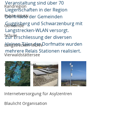
Veranstaltung sind über 70 
Randregion
Liegenschaften in der Region 
Public WLAN
Dorfmatte der Gemeinden 
Guggisberg und Schwarzenburg mit 
Gemeinde
Langstrecken-WLAN versorgt.
Schule
Zur Erschliessung der diversen 
kleinen Täler der Dorfmatte wurden 
Langstrecken-WLAN
mehrere Relais Stationen realisiert. 
Vierwaldstättersee
Mobiles Internet
Streaming
GigaLink
Internetversorgung für Asylzentren
Blaulicht Organisation