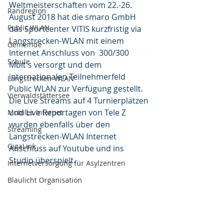
Weltmeisterschaften vom 22.-26. 
Randregion
August 2018 hat die smaro GmbH 
Public WLAN
das Sportcenter VITIS kurzfristig via 
Langstrecken-WLAN mit einem 
Gemeinde
Internet Anschluss von  300/300 
Schule
Mbit's versorgt und dem 
internationalen Teilnehmerfeld 
Langstrecken-WLAN
Public WLAN zur Verfügung gestellt. 
Vierwaldstättersee
Die Live Streams auf 4 Turnierplätzen 
und Live Reportagen von Tele Z 
Mobiles Internet
wurden ebenfalls über den 
Streaming
Langstrecken-WLAN Internet 
GigaLink
Anschluss auf Youtube und ins 
Studio überspielt.
Internetversorgung für Asylzentren
Blaulicht Organisation