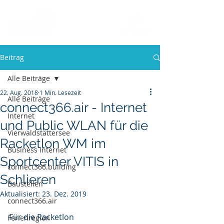
Beitrag
Alle Beiträge
22. Aug. 2018
1 Min. Lesezeit
Alle Beiträge
connect366.air - Internet
Internet
und Public WLAN für die
Vierwaldstättersee
Racketlon WM im
Business Internet
Sportcenter VITIS in
connect366.building
Schlieren
Baustellen
Aktualisiert:
23. Dez. 2019
connect366.air
Für die Racketlon 
Ferienregion