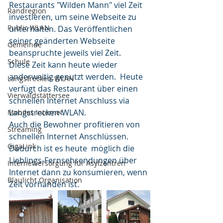
Restaurants "Wilden Mann" viel Zeit 
Randregion
investieren, um seine Webseite zu 
Public WLAN
unterhalten. Das Veröffentlichen 
seiner geänderten Webseite 
Gemeinde
beanspruchte jeweils viel Zeit.
Schule
Diese Zeit kann heute wieder 
anderweitig genutzt werden.  Heute 
Langstrecken-WLAN
verfügt das Restaurant über einen 
Vierwaldstättersee
schnellen Internet Anschluss via 
Langstrecken-WLAN.
Mobiles Internet
Auch die Bewohner profitieren von 
Streaming
schnellen Internet Anschlüssen. 
GigaLink
Dadurch ist es heute  möglich die 
Lieblings-Fernsehsendungen über 
Internetversorgung für Asylzentren
Internet dann zu konsumieren, wenn 
Blaulicht Organisation
Zeit vorhanden ist.