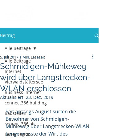
Beitrag
Alle Beiträge
5. Juli 2017
1 Min. Lesezeit
Alle Beiträge
Schmidigen-Mühleweg
Internet
wird über Langstrecken-
Vierwaldstättersee
WLAN erschlossen
Business Internet
Aktualisiert:
23. Dez. 2019
connect366.building
Seit anfangs August surfen die 
Baustellen
Bewohner von Schmidigen-
connect366.air
Mühleweg über Langstrecken-WLAN. 
Lange musste der Wirt des 
Ferienregion